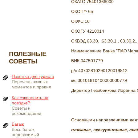
ОКАТО 75401366000
ОКОПФ 65
ОКФС 16
ОКОГУ 4210014
ОКВЭД 63.30. 63.30.1., 63.30.2., 6
Наименование Банка "ПАО Челяби
ПОЛЕЗНЫЕ
СОВЕТЫ
БИК 047501779
р/с 40702810290120019812
Памятка для туриста
к/с 30101810400000000779
Перечень важных
моментов и правил
Директор Гезибейкова Иоранна С
Как сэкононить на
поездке?
Советы и
рекомендации
Основными направлениями деяте
Багаж
Весь багаж,
пляжные, экскурсионные, св
перевозимый